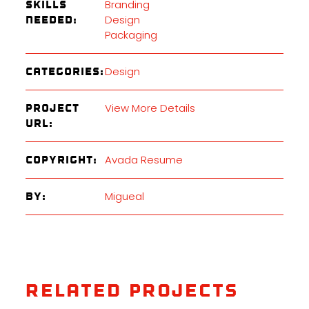
Branding
Skills
Design
Needed:
Packaging
Design
Categories:
View More Details
Project
URL:
Avada Resume
Copyright:
Migueal
By:
Related Projects